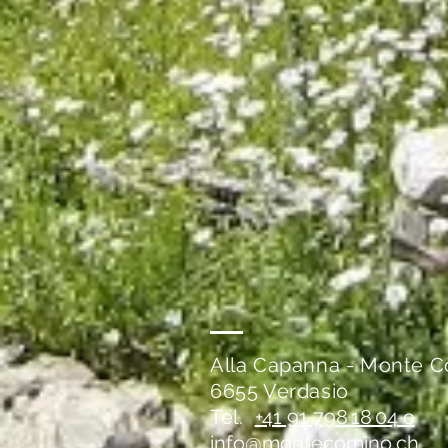
Alla Capanna - Monte 
6655 Verdasio
Tel.
+41 91 798 18 04 o
info@montecomino.ch