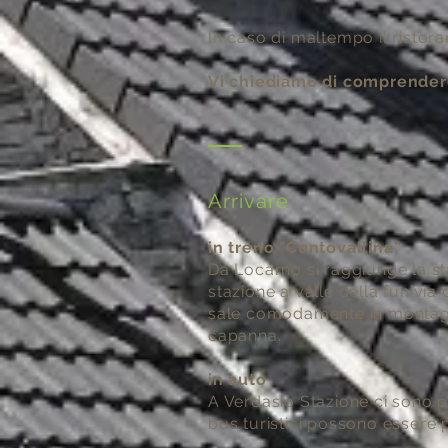
In caso di maltempo il ristor
Vi chiediamo di comprendere
Arrivare
in treno "Centovallina"
Da Locarno si raggiunge la sta
stazione a valle della funivia
sale comodamente in montagna i
capanna.
in auto
A Verdasio Stazione ci sono p
bus turistici possono essere 