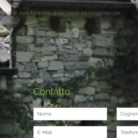
asio si può fare una delle tante passeggiate per
ioni?
Chiamateci
, scriveteci un'
e-mail
o contattateci
Contatto
 Fot