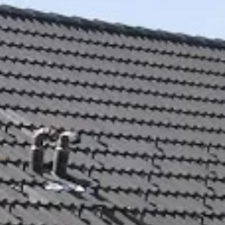
si
lla