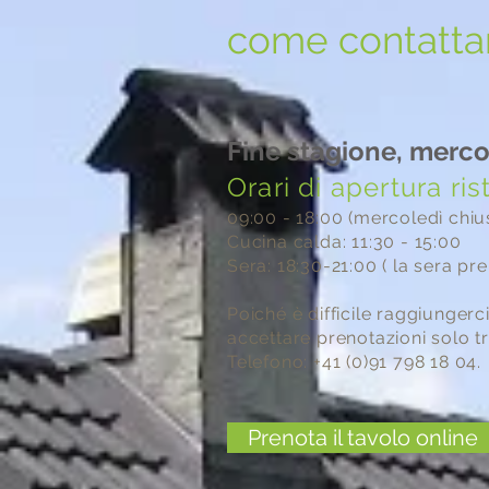
come contattar
Fine stagione, merco
Orari di apertura ri
09:00 - 18:00 (mercoledì chiu
Cucina calda: 11:30 - 15:00
Sera: 18:30-21:00 ( la sera pr
Poiché è difficile raggiungerc
accettare prenotazioni solo tr
Telefono: +41 (0)91 798 18 04.
Prenota il tavolo online