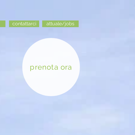
contattarci
attuale/jobs
prenota ora