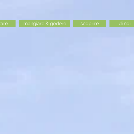
tare
mangiare & godere
scoprire
di noi