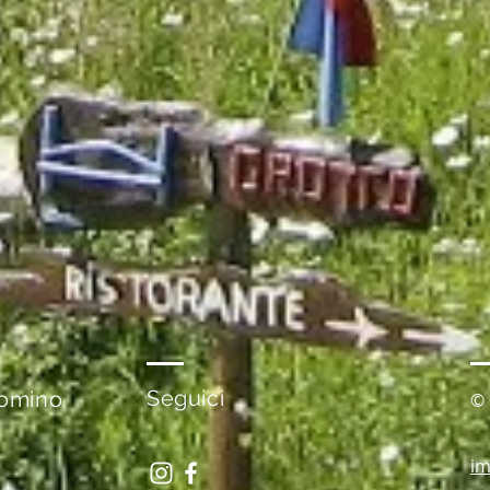
Seguici
Comino
© 
i