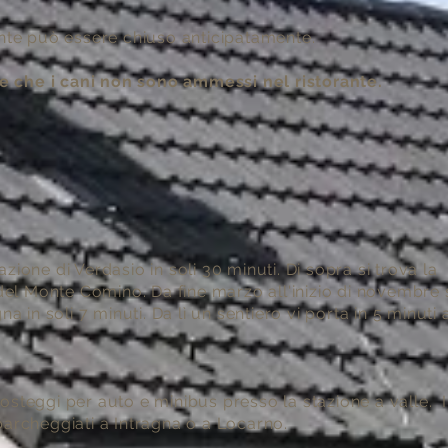
ante può essere chiuso anticipatamente.
 che i cani non sono ammessi nel ristorante.
zione di Verdasio in soli 30 minuti. Di sopra si trova la
 del Monte Comino. Da fine marzo all'inizio di novembre 
n soli 7 minuti. Da lì un sentiero vi porta in 5 minuti a
osteggi per auto e minibus presso la stazione a valle. I
parcheggiati a Intragna o a Locarno.