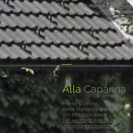
a piedi sul Monte Comino
Da Intragna, Corcapolo o Verd
raggiungere il monte.
all`orario delle FFS
all`orario della funivia
Desiderate maggiori informaz
tramite il modulo di contatto.
Alla
Capanna
Monte Comino
Peter Heidelberger & Barbara
CH-6655 Verdasio
Tel. +41 (0)91 798 18 04 o
info@montecomino.ch